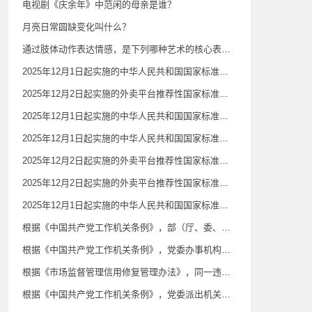
电视剧《庆余年》中范闲的母亲是谁？
月亮日常圆缺变化叫什么？
通过肢体动作表达情感，是下列哪种艺术的核心表现特征？
2025年12月1日起实施的中华人民共和国国家标准《公共场所卫生检验方法第6部分：卫生监测技术规范》规定，影剧院、音乐厅、录像厅（室）等室内空气质量监测在当日（ ）各监测1次；常规卫生监督监测频次可根据相关规定开展。
2025年12月2日起实施的外卖平台推荐性国家标准《外卖平台服务管理基本要求》规定，外卖平台可以利用数据、算法、技术、流量以及平台规则等优势对自营或代运营业务实施自我优待。（ ）
2025年12月1日起实施的中华人民共和国国家标准《公共场所卫生检验方法第6部分：卫生监测技术规范》规定，人工游泳场所在场所营业的客流高峰期游泳池水监测，（ ）至少监测1次。常规卫生监督监测频次可根据相关规定开展。
2025年12月1日起实施的中华人民共和国国家标准《医用防护口罩》规定，一次性使用医用防护口罩（ ）设置呼气阀。
2025年12月2日起实施的外卖平台推荐性国家标准《外卖平台服务管理基本要求》规定，外卖平台应在商品搜索、展示、交易等页面（ ）标注配送属性信息，如商户自配送、平台配送、第三方配送等。
2025年12月2日起实施的外卖平台推荐性国家标准《外卖平台服务管理基本要求》规定，除法律法规明确规定的情形外，外卖平台不应利用算法等技术手段隐藏真实差评，不应将好评前置、差评后置，或不显著区分不同商品或服务的评价等。（ ）
2025年12月1日起实施的中华人民共和国国家标准《公共场所卫生检验方法第6部分：卫生监测技术规范》规定，宾馆、旅店、招待所等住宿场所室内空气质量监测应在当日（ ）。
根据《中国共产党工作机关条例》，部（厅、委、室）务会会议由党的工作机关主要负责同志召集并主持，领导班子成员参加。主要负责同志因故无法召集或者出现空缺时，（ ）委托其他负责同志或者由党委指定的负责同志召集会议。
根据《中国共产党工作机关条例》，党委办事机构是协助党委办理某一方面重要事务的机构，一般是指党委为加强（ ）重要工作的领导和组织协调而设立的（决策）议事协调机构的常设办事机构，承担（决策）议事协调机构的日常工作，可以根据有关规定履行特定管理职责。
根据《市场监督管理信用修复管理办法》，同一违法失信信息涉及多种行政处罚的，其公示期以所涉期限中（ ）的为准。
根据《中国共产党工作机关条例》，党委派出机关是党委为加强对特定领域、行业、系统领导而派出的机关，根据有关规定代表党委领导该领域、行业、系统的工作。（ ）