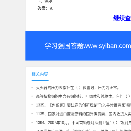
D、溧水
答案：
A
继续查
学习强国答题www.syiban
相关内容
灭火器的压力表指针在（ ）位置时，压力为正常。
高等植物细胞中含有细胞核、叶绿体和线粒体，它们（ 
1335、【判断题】要让党的创新理论“飞入寻常百姓家”
1135、国家对进口废物原料的国外供货商、国内收货人实行【 
1394、2007年10月，中国首颗绕月探测卫星“（ ）”发射成