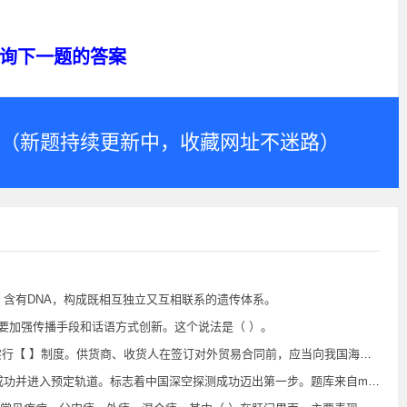
询下一题的答案
.com（新题持续更新中，收藏网址不迷路）
）含有DNA，构成既相互独立又互相联系的遗传体系。
需要加强传播手段和话语方式创新。这个说法是（ ）。
】制度。供货商、收货人在签订对外贸易合同前，应当向我国海关办理相应登记手续。
功并进入预定轨道。标志着中国深空探测成功迈出第一步。题库来自m.syiban.com