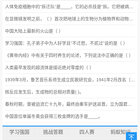
人体免疫细胞中的“拆迁队“是____，它的必杀技是“拆。它把被病毒感染的细胞拆掉把里面的病毒赶出来，让其他免疫细胞把病毒吃掉。
在显微镜发明之前，（ ）首次把地球上的生物分为植物界和动物界两界。
中国大陆上最新的火山是（ ）
学习强国：孔子弟子中为人好学且“不迁怒，不贰过”说的是（ ）
《黄帝内经》中有关于四时养生的论述，下列说法中正确的是（ ）
人类最早发现的超流体是接近绝对零度的（ ）
1939年3月，鲁艺音乐系师生成立民歌研究会，1941年2月改名（ ）。该会主持开展民歌采集活动，到1942年底，共采集民歌2000余首，编辑出版10余种民集。
核反应发生后，生成物的总相对质量( )。
春秋时期，曾被迫流亡十九年，最终由秦军护送返晋，立为国君的是（ ）
中国首位单届冬奥会获得三枚金牌的选手是____。
学习强国
挑战答题
四人赛
蚂蚁知识