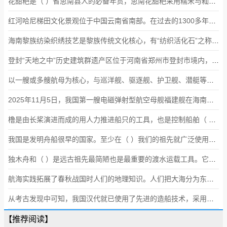
花甜粑是（ ）省思南县人的必备年货，思南花甜粑采用糯米与籼米按2比1的大约比例混合，经过十多个步骤，历经40多个小时方才完成。它的神奇之处在于不管粑体有多长，把它横向依次切成薄片，每片花甜粑上都有一模一样的图案，山水、文字、花鸟鱼虫，都能在粑里生动呈现。
红河哈尼梯田文化景观位于中国云南省南部。在过去的1300多年间，哈尼族人民创造出一个完整的农作体系，包含水牛、鸭、鱼类等，并且支持了当地主要谷物——（ ）的生产。
海南黎族纺染织绣技艺是黎族传统文化核心，有“纺织活化石”之称，它以棉、麻为原料，需经纺、染、织、绣四大工序。（ ）
登封“天地之中”历史建筑群遗产区位于河南省郑州市登封市境内，历经汉、魏、唐、宋、元、明、清，绵延不绝。该建筑群构成了一部中国中原地区上下2000年形象直观的建筑史，是中国先民独特宇宙观和审美观的真实体现。（ ）
以一艘或多艘航母为核心，与巡洋舰、驱逐舰、护卫舰、潜艇等护航兵力和海上补给舰船组成的航母编队，只能攻击敌方水面舰艇、潜艇和大中型勤务舰船等目标。（ ）
2025年11月5日，我国第一艘电磁弹射型航空母舰福建舰在海南三亚某军港入列。相比蒸汽弹射器，电磁弹射器占用航母内部空间较（ ），能够保证在最短时间内让更（ ）舰载机升空作战。
橹是由长桨演进而成的用人力推进船只的工具，也是控制船舶（ ）的工具。
我国是发明舟船很早的国家。至少在（ ）我们的祖先就广泛使用了独木舟和筏，并以非凡的勇气和智慧走向海洋，为我国的航海业奠定了基础。
独木舟和（ ）是远古祖先最简陋也是最重要的渡水运载工具。它们是我国古代造船技术中两大船型系统的雏形。
航海实践拓展了春秋战国时人们的地理知识。人们把大海分为东海、北海等几个海域。当时已深知海洋气象，特别是风向对航海安全的重要性。（ ）
从考古发现中可知，我国汉代就已使用了先进的造船技术，采用（ ）隔舱的造船结构。
【推荐阅读】