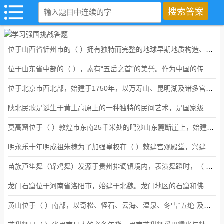
位于山西省忻州市的（ ）拥有独特而完整的地球早期地质构造、地层剖面、古生物化石遗迹、新生代夷平面及冰缘地貌。自唐代以来七个朝代保存下来的以佛光寺东大殿为代表的寺庙建筑群，反映了自唐代以来中国各个时期佛教建筑艺术和技术特点，是研究中国古代佛教建筑艺术和技术的活标本。2009年被列入《世界文化遗产名录》。
位于山东省中部的（ ），素有“五岳之首”的美誉。作为中国的传统名山，它承载了深厚的历史文化内涵，历代君王封禅祭祀，文人墨客吟咏题刻，留存了丰富的文物古迹。1987年被列为中国第一个世界文化与自然遗产。
位于北京市西北部，始建于1750年，以万寿山、昆明湖及诸多宫苑建筑为主体的大型皇家园林，属于清代“三山五园”之一的（ ），是中国现存最完整的皇家园林，也是北京古都风貌的重要组成部分和标志性人文景观之一。1998年被列入《世界文化遗产名录》。
陕北民歌是诞生于黄土高原上的一种独特的民间艺术，是国家级非物质文化遗产之一。陕北民歌运用浓重的陕北方言演唱，保留了大量的古语和独特的地方词汇，被誉为“黄土高原上的声音活化石”。（ ）
莫高窟位于（ ）敦煌市东南25千米处的鸣沙山东麓断崖上，始建于公元366年。现存洞窟735个，分布在1700多米长的崖壁上，共南北两区。其以雕像和壁画闻名于世，展示了延续千年的佛教艺术。
明永乐十年明成祖朱棣为了加强皇权在（ ）敕建宫观殿堂，兴建了以金顶为核心的大批道教宫、观、祠、庙，确定了其建筑群格局。该古建筑群在明代逐渐形成规模，并成为明代最大的皇家宫观建筑群，代表了中国明代道教建筑和艺术的最高水平。
苗族芦笙舞（锦鸡舞）发源于贵州排调镇境内，表演舞蹈时，（ ）吹芦笙作前导，（ ）随后起舞，沿着逆时针方向转圆圈起跳，腰、手、膝等都有自己的一招一式。2006年，苗族芦笙舞（锦鸡舞）被列入第一批“国家级非物质文化遗产代表性项目名录”。
龙门石窟位于河南省洛阳市，始建于北魏。龙门地区的石窟和佛龛展现了中国北魏晚期至唐代期间最具规模和最为优秀的造型艺术。（ ）
黄山位于（ ）南部，以奇松、怪石、云海、温泉、冬雪“五绝”及画派、石刻、古道、文学、名人“五胜”闻名。莲花峰、光明顶、天都峰为黄山三大主峰，海拔均逾1800米。1990年被列为世界文化与自然遗产。