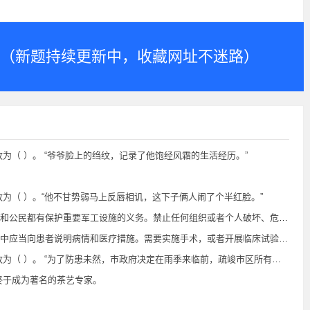
.com（新题持续更新中，收藏网址不迷路）
为（ ）。 “爷爷脸上的绉纹，记录了他饱经风霜的生活经历。”
为（ ）。“他不甘势弱马上反唇相讥，这下子俩人闹了个半红脸。”
有保护重要军工设施的义务。禁止任何组织或者个人破坏、危害重要军工设施。（ ）
试验等存在一定危险性、可能产生不良后果的特殊检查、特殊治疗的，医务人员应当及时向患者说明医疗风险、替代医疗方案等情况，并取得其（ ）同意。
了防患未然，市政府决定在雨季来临前，疏竣市区所有的下水道。” [数据来源：学习小组]
终于成为著名的茶艺专家。