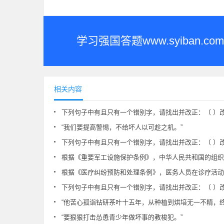
学习强国答题www.syiban
相关内容
下列句子中有且只有一个错别字，请找出并改正：（ ）改
“我们要提高警惕，不给坏人以可趁之机。”
下列句子中有且只有一个错别字，请找出并改正：（ ）改
根据《重要军工设施保护条例》，中华人民共和国的组织和公民都
根据《医疗纠纷预防和处理条例》，医务人员在诊疗活动中应当向患者说明病情和医疗措施。需要实施手术，或者开展临床
下列句子中有且只有一个错别字，请找出并改正：（ ）改为（ ）。 “为
“他苦心孤诣钻研茶叶十五年，从种植到烘培无一不精，
“要狠狠打击怂恿青少年做坏事的教梭犯。”