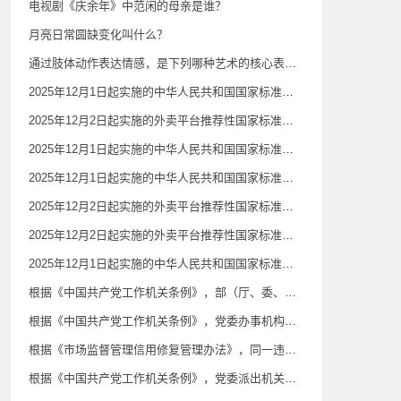
电视剧《庆余年》中范闲的母亲是谁？
月亮日常圆缺变化叫什么？
通过肢体动作表达情感，是下列哪种艺术的核心表现特征？
2025年12月1日起实施的中华人民共和国国家标准《公共场所卫生检验方法第6部分：卫生监测技术规范》规定，影剧院、音乐厅、录像厅（室）等室内空气质量监测在当日（ ）各监测1次；常规卫生监督监测频次可根据相关规定开展。
2025年12月2日起实施的外卖平台推荐性国家标准《外卖平台服务管理基本要求》规定，外卖平台可以利用数据、算法、技术、流量以及平台规则等优势对自营或代运营业务实施自我优待。（ ）
2025年12月1日起实施的中华人民共和国国家标准《公共场所卫生检验方法第6部分：卫生监测技术规范》规定，人工游泳场所在场所营业的客流高峰期游泳池水监测，（ ）至少监测1次。常规卫生监督监测频次可根据相关规定开展。
2025年12月1日起实施的中华人民共和国国家标准《医用防护口罩》规定，一次性使用医用防护口罩（ ）设置呼气阀。
2025年12月2日起实施的外卖平台推荐性国家标准《外卖平台服务管理基本要求》规定，外卖平台应在商品搜索、展示、交易等页面（ ）标注配送属性信息，如商户自配送、平台配送、第三方配送等。
2025年12月2日起实施的外卖平台推荐性国家标准《外卖平台服务管理基本要求》规定，除法律法规明确规定的情形外，外卖平台不应利用算法等技术手段隐藏真实差评，不应将好评前置、差评后置，或不显著区分不同商品或服务的评价等。（ ）
2025年12月1日起实施的中华人民共和国国家标准《公共场所卫生检验方法第6部分：卫生监测技术规范》规定，宾馆、旅店、招待所等住宿场所室内空气质量监测应在当日（ ）。
根据《中国共产党工作机关条例》，部（厅、委、室）务会会议由党的工作机关主要负责同志召集并主持，领导班子成员参加。主要负责同志因故无法召集或者出现空缺时，（ ）委托其他负责同志或者由党委指定的负责同志召集会议。
根据《中国共产党工作机关条例》，党委办事机构是协助党委办理某一方面重要事务的机构，一般是指党委为加强（ ）重要工作的领导和组织协调而设立的（决策）议事协调机构的常设办事机构，承担（决策）议事协调机构的日常工作，可以根据有关规定履行特定管理职责。
根据《市场监督管理信用修复管理办法》，同一违法失信信息涉及多种行政处罚的，其公示期以所涉期限中（ ）的为准。
根据《中国共产党工作机关条例》，党委派出机关是党委为加强对特定领域、行业、系统领导而派出的机关，根据有关规定代表党委领导该领域、行业、系统的工作。（ ）