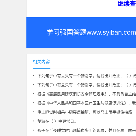
继续查
学习强国答题www.syiban
相关内容
下列句子中有且只有一个错别字，请找出并改正：（ ）改
下列句子中有且只有一个错别字，请找出并改正：（ ）改
根据《高层民用建筑消防安全管理规定》，不具备自主维护保养检测能力的高层民用建筑业主、使用人或者物业服务企业应当聘请具
根据《中华人民共和国基本医疗卫生与健康促进法》，我国实行预防接种制度，加
晚上睡觉时如果小腿突然抽筋，可以马上用手抓住抽筋一侧的（ ），然后慢
梦游在（ ）中更常见。
孩子在半夜睡觉时出现惊声尖叫的现象，并且在早上醒来后不记得晚上发生的事情，这可能是因为孩子患