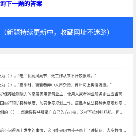
询下一题的答案
.com（新题持续更新中，收藏网址不迷路）
为（ ）。“老厂长高风亮节，做工作从来不计较报筹。”
为（ ）。“夏季时，街衢巷弄中人声杂踏，苏州河上笑语流漾。”
备从业条件的消防技术服务机构或者消防设施施工安装企业对建筑消防设施进行维护保养和检测；存在故障、缺损的，应当立即组织维修、更换，确保完好有效。（ ）
强免疫规划工作。居民有依法接种免疫规划疫苗的权利和义务。政府向居民（ ）提供免疫规划疫苗。
慢将脚掌向自己的方向拉，这样可拉伸腓肠肌。再慢慢伸直脚，然后用力伸腿，可迅速缓解疼痛。
上了睡惊症。大多数情况下，随着年龄增长，症状会逐渐消失，大多数儿童在青少年时期会自愈，因此家长不需要过分担心。（ ）