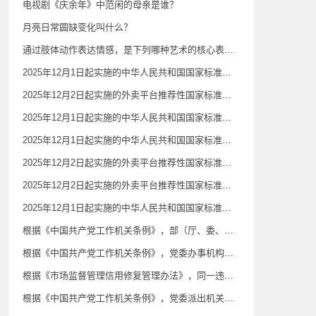
电视剧《庆余年》中范闲的母亲是谁？
月亮日常圆缺变化叫什么？
通过肢体动作表达情感，是下列哪种艺术的核心表现特征？
2025年12月1日起实施的中华人民共和国国家标准《公共场所卫生检验方法第6部分：卫生监测技术规范》规定，影剧院、音乐厅、录像厅（室）等室内空气质量监测在当日（ ）各监测1次；常规卫生监督监测频次可根据相关规定开展。
2025年12月2日起实施的外卖平台推荐性国家标准《外卖平台服务管理基本要求》规定，外卖平台可以利用数据、算法、技术、流量以及平台规则等优势对自营或代运营业务实施自我优待。（ ）
2025年12月1日起实施的中华人民共和国国家标准《公共场所卫生检验方法第6部分：卫生监测技术规范》规定，人工游泳场所在场所营业的客流高峰期游泳池水监测，（ ）至少监测1次。常规卫生监督监测频次可根据相关规定开展。
2025年12月1日起实施的中华人民共和国国家标准《医用防护口罩》规定，一次性使用医用防护口罩（ ）设置呼气阀。
2025年12月2日起实施的外卖平台推荐性国家标准《外卖平台服务管理基本要求》规定，外卖平台应在商品搜索、展示、交易等页面（ ）标注配送属性信息，如商户自配送、平台配送、第三方配送等。
2025年12月2日起实施的外卖平台推荐性国家标准《外卖平台服务管理基本要求》规定，除法律法规明确规定的情形外，外卖平台不应利用算法等技术手段隐藏真实差评，不应将好评前置、差评后置，或不显著区分不同商品或服务的评价等。（ ）
2025年12月1日起实施的中华人民共和国国家标准《公共场所卫生检验方法第6部分：卫生监测技术规范》规定，宾馆、旅店、招待所等住宿场所室内空气质量监测应在当日（ ）。
根据《中国共产党工作机关条例》，部（厅、委、室）务会会议由党的工作机关主要负责同志召集并主持，领导班子成员参加。主要负责同志因故无法召集或者出现空缺时，（ ）委托其他负责同志或者由党委指定的负责同志召集会议。
根据《中国共产党工作机关条例》，党委办事机构是协助党委办理某一方面重要事务的机构，一般是指党委为加强（ ）重要工作的领导和组织协调而设立的（决策）议事协调机构的常设办事机构，承担（决策）议事协调机构的日常工作，可以根据有关规定履行特定管理职责。
根据《市场监督管理信用修复管理办法》，同一违法失信信息涉及多种行政处罚的，其公示期以所涉期限中（ ）的为准。
根据《中国共产党工作机关条例》，党委派出机关是党委为加强对特定领域、行业、系统领导而派出的机关，根据有关规定代表党委领导该领域、行业、系统的工作。（ ）